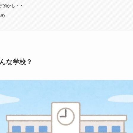
守的かも・・
とめ
んな学校？