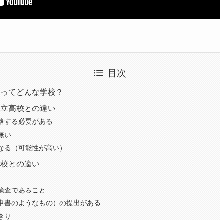
目次
校ってどんな学校？
公立高校との違い
格する必要がある
無い
なる（可能性が高い）
貫校との違い
検査であること
申書のようなもの）の提出がある
きり