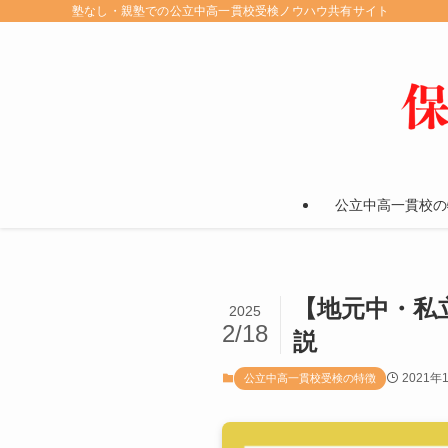
塾なし・親塾での公立中高一貫校受検ノウハウ共有サイト
公立中高一貫校の
【地元中・私
2025
2/18
説
2021年
公立中高一貫校受検の特徴