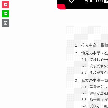
公立中高一貫
地元の中学・
受検して合
高校受験が
学校が遠く
私立の中高一
学費が安い
試験が適性
報告書（内
受検が一回